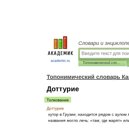
Словари и энциклоп
academic.ru
Топонимический словарь Кавказа
Топонимический словарь Ка
Доттурие
Толкование
Доттурие
хутор
в
Грузии
;
находится
рядом
с
аулом
названия
могло
лечь:
«
там
,
где
жарят
»
ил