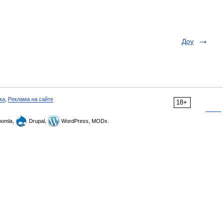
Доу
ка
,
Реклама на сайте
18+
omla,
Drupal,
WordPress, MODx.