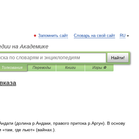
Запомнить сайт
Словарь на свой сайт
RU
едии на Академике
Найти!
Толкования
Переводы
Книги
Игры ⚽
вказа
Андати
(
долина
р
.
Андаки
,
правого
притока
р
.
Аргун
).
В
основу
и
«
там
,
где
льют
» (
вайнах
.).