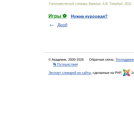
Топонимический
словарь
Кавказа
.
А
.
В
.
Твердый
.
2011
.
Игры ⚽
Нужна курсовая?
Дооб
© Академик, 2000-2026
Обратная связь:
Техподдерж
👣 Путешествия
Экспорт словарей на сайты
, сделанные на PHP,
Jo